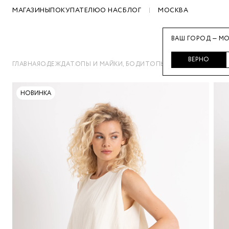
МАГАЗИНЫ
ПОКУПАТЕЛЮ
О НАС
БЛОГ
МОСКВА
ВАШ ГОРОД — МО
ВЕРНО
ГЛАВНАЯ
ОДЕЖДА
ТОПЫ И МАЙКИ, БОДИ
ТОПЫ
ТОП С РЕЛЬЕФНО
НОВИНКА