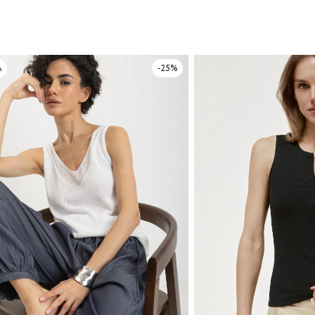
А
-25%