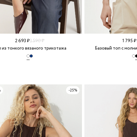
2 693 ₽
3 590 ₽
1 795 ₽
 из тонкого вязаного трикотажа
Базовый топ с молни
А
-25%