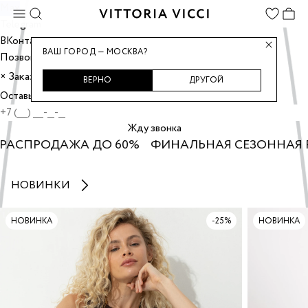
Max
Telegram
ВКонтакте
ВАШ ГОРОД — МОСКВА?
Позвонить
Заказать звонок
×
ВЕРНО
ДРУГОЙ
Оставьте номер, и мы перезвоним вам.
Жду звонка
СПРОДАЖА ДО 60%
ФИНАЛЬНАЯ СЕЗОННАЯ РА
НОВИНКИ
НОВИНКА
-25%
НОВИНКА