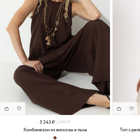
5 243 ₽
6 990 ₽
Комбинезон из вискозы и льна
Топ с рел