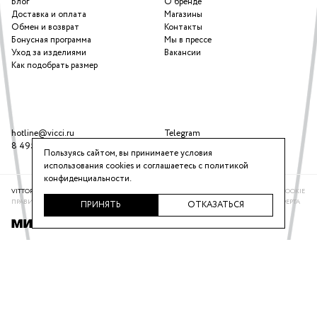
Блог
О бренде
Доставка и оплата
Магазины
Обмен и возврат
Контакты
Бонусная программа
Мы в прессе
Уход за изделиями
Вакансии
Как подобрать размер
hotline@vicci.ru
Telegram
8 495 646 16 47
ВКонтакте
Пользуясь сайтом, вы принимаете условия
использования cookies и соглашаетесь с
политикой
конфиденциальности
.
VITTORIA VICCI © 2016-2025
ПОЛИТИКА КОНФИДЕНЦИАЛЬНОСТИ
ИСПОЛЬЗОВАНИЕ COOKIE
ПРАВИЛА ПРОГРАММЫ ЛОЯЛЬНОСТИ
РЕКОМЕНДАТЕЛЬНАЯ СИСТЕМА
ПУБЛИЧНАЯ ОФЕРТА
ПРИНЯТЬ
ОТКАЗАТЬСЯ