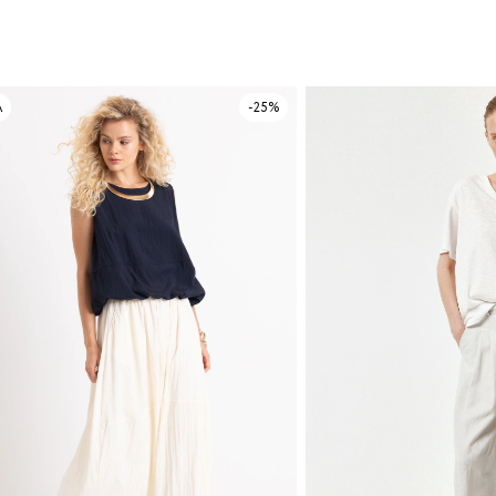
А
-25%