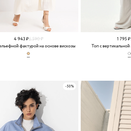
4 943 ₽
6 590 ₽
1 795 ₽
ельефной фактурой на основе вискозы
Топ с вертикальной 
-50%