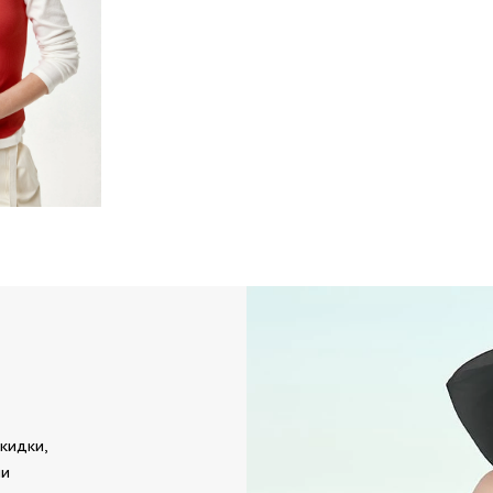
кидки,
ми