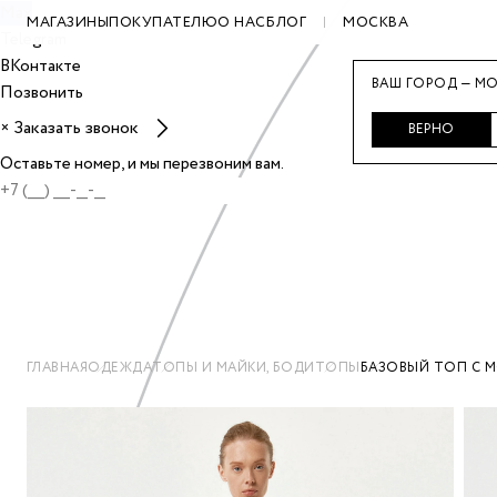
Max
МАГАЗИНЫ
ПОКУПАТЕЛЮ
О НАС
БЛОГ
МОСКВА
Telegram
ВКонтакте
ВАШ ГОРОД — МО
Позвонить
Заказать звонок
×
ВЕРНО
Оставьте номер, и мы перезвоним вам.
ГЛАВНАЯ
ОДЕЖДА
ТОПЫ И МАЙКИ, БОДИ
ТОПЫ
БАЗОВЫЙ ТОП С 