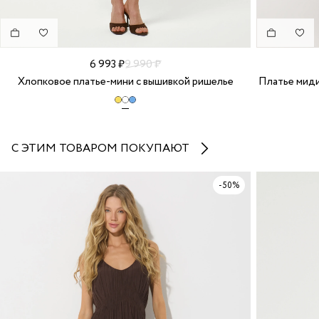
6 993 ₽
9 990 ₽
Хлопковое платье-мини с вышивкой ришелье
Платье миди
С ЭТИМ ТОВАРОМ ПОКУПАЮТ
-50%