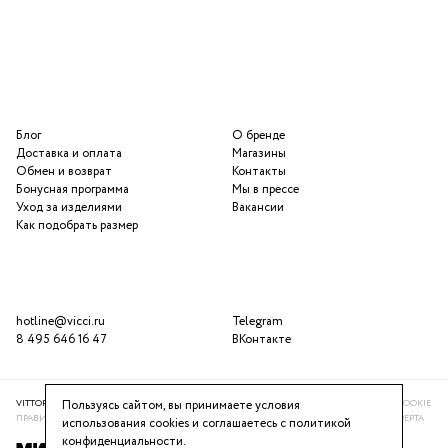
Блог
О бренде
Доставка и оплата
Магазины
Обмен и возврат
Контакты
Бонусная программа
Мы в прессе
Уход за изделиями
Вакансии
Как подобрать размер
hotline@vicci.ru
Telegram
8 495 646 16 47
ВКонтакте
VITTORIA VICCI © 2016-2025
ПОЛИТИКА КОНФИДЕНЦИАЛЬНОСТИ
ИСПОЛЬЗОВАНИЕ COOKIE
Пользуясь сайтом, вы принимаете условия
ПРАВИЛА ПРОГРАММЫ ЛОЯЛЬНОСТИ
РЕКОМЕНДАТЕЛЬНАЯ СИСТЕМА
ПУБЛИЧНАЯ ОФЕРТА
использования cookies и соглашаетесь с
политикой
конфиденциальности
.