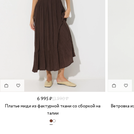
6 995 ₽
13 990 ₽
Платье миди из фактурной ткани со сборкой на
Ветровка и
талии