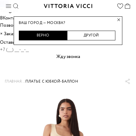
Max
Telegram
ВКонтакте
ВАШ ГОРОД — МОСКВА?
Позвонить
Заказать звонок
×
ВЕРНО
ДРУГОЙ
Оставьте номер, и мы перезвоним вам.
Жду звонка
...
ГЛАВНАЯ
ПЛАТЬЕ С ЮБКОЙ-БАЛЛОН