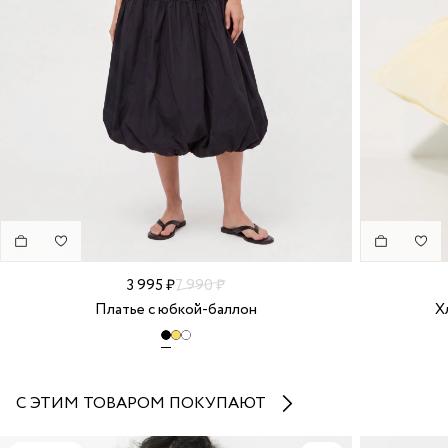
3 995 ₽
7 990 ₽
Платье с юбкой-баллон
Х
С ЭТИМ ТОВАРОМ ПОКУПАЮТ