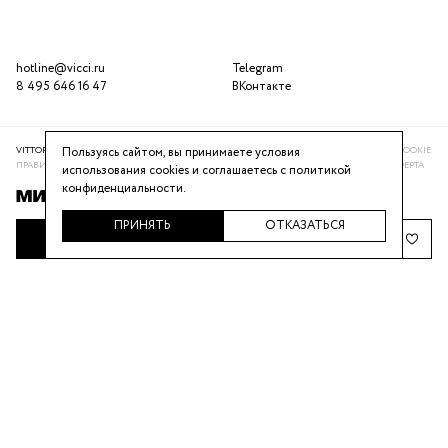
hotline@vicci.ru
Telegram
8 495 646 16 47
ВКонтакте
VITTORIA VICCI © 2016-2025
ПОЛИТИКА КОНФИДЕНЦИАЛЬНОСТИ
ИСПОЛЬЗОВАНИЕ COOKIE
Пользуясь сайтом, вы принимаете условия
ПРАВИЛА ПРОГРАММЫ ЛОЯЛЬНОСТИ
РЕКОМЕНДАТЕЛЬНАЯ СИСТЕМА
ПУБЛИЧНАЯ ОФЕРТА
использования cookies и соглашаетесь с
политикой
конфиденциальности
.
ПРИНЯТЬ
ОТКАЗАТЬСЯ
ДОБАВИТЬ В КОРЗИНУ