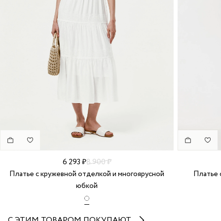
6 293 ₽
8 900 ₽
Платье с кружевной отделкой и многоярусной
Платье 
юбкой
С ЭТИМ ТОВАРОМ ПОКУПАЮТ