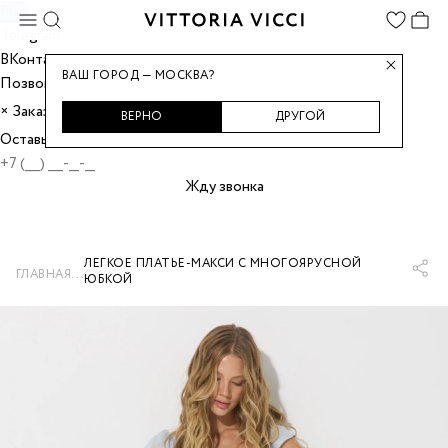
Max
Telegram
ВКонтакте
ВАШ ГОРОД — МОСКВА?
Позвонить
Заказать звонок
×
ВЕРНО
ДРУГОЙ
Оставьте номер, и мы перезвоним вам.
Жду звонка
ЛЕГКОЕ ПЛАТЬЕ-МАКСИ С МНОГОЯРУСНОЙ
...
ГЛАВНАЯ
ЮБКОЙ