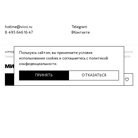
hotline@vicci.ru
Telegram
8 495 646 16 47
ВКонтакте
VITTORIA VICCI © 2016-2025
ПОЛИТИКА КОНФИДЕНЦИАЛЬНОСТИ
ИСПОЛЬЗОВАНИЕ COOKIE
Пользуясь сайтом, вы принимаете условия
ПРАВИЛА ПРОГРАММЫ ЛОЯЛЬНОСТИ
РЕКОМЕНДАТЕЛЬНАЯ СИСТЕМА
ПУБЛИЧНАЯ ОФЕРТА
использования cookies и соглашаетесь с
политикой
конфиденциальности
.
ПРИНЯТЬ
ОТКАЗАТЬСЯ
ДОБАВИТЬ В КОРЗИНУ