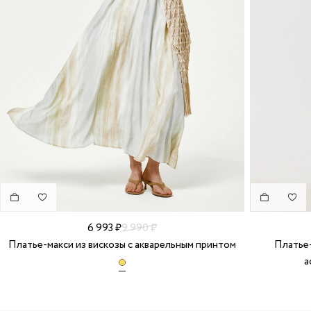
6 993 ₽
9 990 ₽
Платье-макси из вискозы с акварельным принтом
Платье-
а