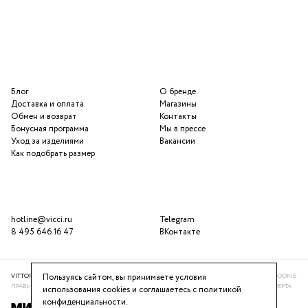
Блог
О бренде
Доставка и оплата
Магазины
Обмен и возврат
Контакты
Бонусная программа
Мы в прессе
Уход за изделиями
Вакансии
Как подобрать размер
hotline@vicci.ru
Telegram
8 495 646 16 47
ВКонтакте
VITTORIA VICCI © 2016-2025
ПОЛИТИКА КОНФИДЕНЦИАЛЬНОСТИ
ИСПОЛЬЗОВАНИЕ COOKIE
Пользуясь сайтом, вы принимаете условия
ПРАВИЛА ПРОГРАММЫ ЛОЯЛЬНОСТИ
РЕКОМЕНДАТЕЛЬНАЯ СИСТЕМА
ПУБЛИЧНАЯ ОФЕРТА
использования cookies и соглашаетесь с
политикой
конфиденциальности
.