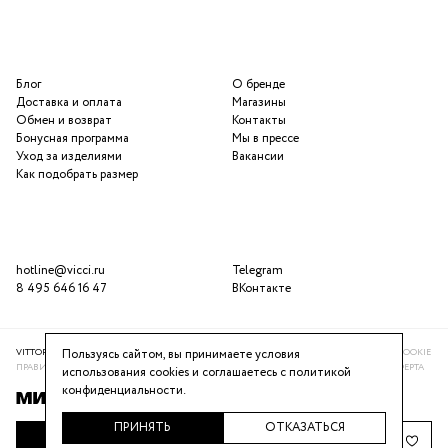
Блог
О бренде
Доставка и оплата
Магазины
Обмен и возврат
Контакты
Бонусная программа
Мы в прессе
Уход за изделиями
Вакансии
Как подобрать размер
hotline@vicci.ru
Telegram
8 495 646 16 47
ВКонтакте
VITTORIA VICCI © 2016-2025
ПОЛИТИКА КОНФИДЕНЦИАЛЬНОСТИ
ИСПОЛЬЗОВАНИЕ COOKIE
Пользуясь сайтом, вы принимаете условия
ПРАВИЛА ПРОГРАММЫ ЛОЯЛЬНОСТИ
РЕКОМЕНДАТЕЛЬНАЯ СИСТЕМА
ПУБЛИЧНАЯ ОФЕРТА
использования cookies и соглашаетесь с
политикой
конфиденциальности
.
ПРИНЯТЬ
ОТКАЗАТЬСЯ
ДОБАВИТЬ В КОРЗИНУ