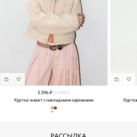
5 396 ₽
14 990 ₽
Куртка-жакет с накладными карманами
Куртка
РАССЫЛКА