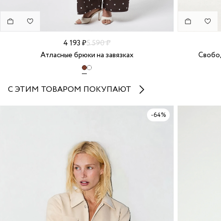
4 193 ₽
5 590 ₽
Атласные брюки на завязках
Свобод
С ЭТИМ ТОВАРОМ ПОКУПАЮТ
-64%