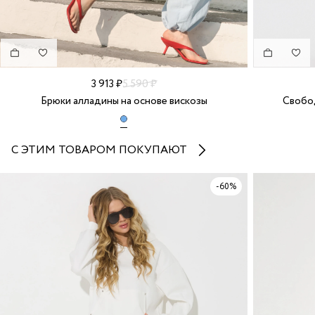
3 913 ₽
5 590 ₽
Брюки алладины на основе вискозы
Свобод
С ЭТИМ ТОВАРОМ ПОКУПАЮТ
-60%