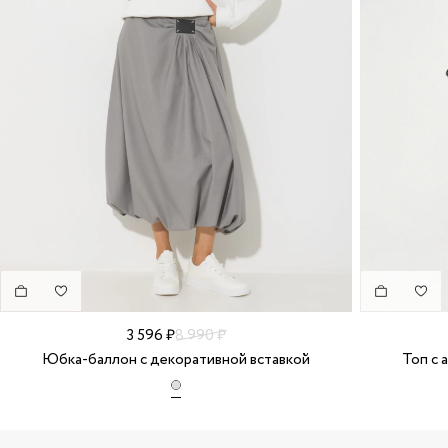
3 596 ₽
8 990 ₽
Юбка-баллон с декоративной вставкой
Топ с 