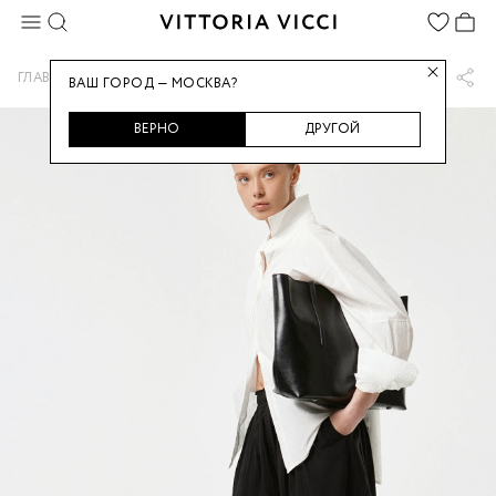
...
ГЛАВНАЯ
БРЮКИ ЖЕНСКИЕ
ВАШ ГОРОД — МОСКВА?
ВЕРНО
ДРУГОЙ