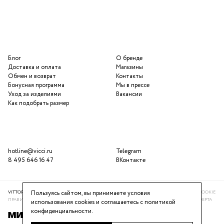
Блог
О бренде
Доставка и оплата
Магазины
Обмен и возврат
Контакты
Бонусная программа
Мы в прессе
Уход за изделиями
Вакансии
Как подобрать размер
hotline@vicci.ru
Telegram
8 495 646 16 47
ВКонтакте
VITTORIA VICCI © 2016-2025
ПОЛИТИКА КОНФИДЕНЦИАЛЬНОСТИ
ИСПОЛЬЗОВАНИЕ COOKIE
Пользуясь сайтом, вы принимаете условия
ПРАВИЛА ПРОГРАММЫ ЛОЯЛЬНОСТИ
РЕКОМЕНДАТЕЛЬНАЯ СИСТЕМА
ПУБЛИЧНАЯ ОФЕРТА
использования cookies и соглашаетесь с
политикой
конфиденциальности
.