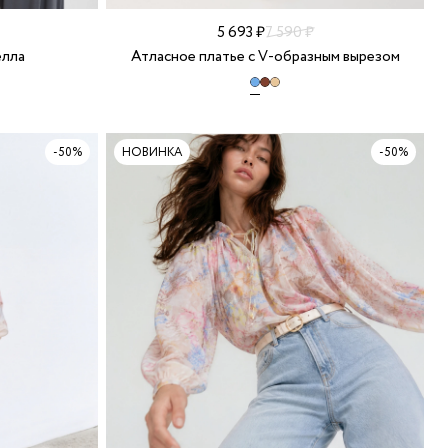
5 693 ₽
7 590 ₽
елла
Атласное платье с V-образным вырезом
-50%
НОВИНКА
-50%