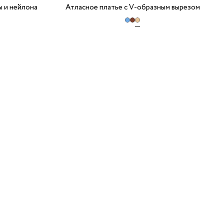
ы и нейлона
Атласное платье с V-образным вырезом