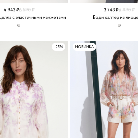
4 943 ₽
6 590 ₽
3 743 ₽
4 990 ₽
целла с эластичными манжетами
Боди халтер из лиоц
-25%
НОВИНКА