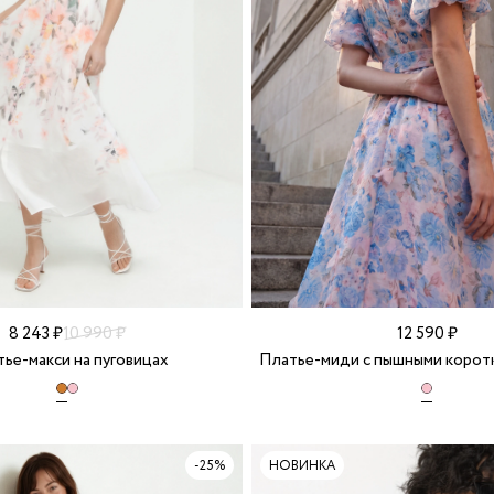
12 590 ₽
8 243 ₽
10 990 ₽
Платье-миди с пышными коротк
ье-макси на пуговицах
-25%
НОВИНКА