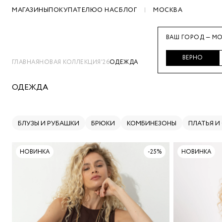
МАГАЗИНЫ
ПОКУПАТЕЛЮ
О НАС
БЛОГ
МОСКВА
ВАШ ГОРОД — МО
ВЕРНО
ГЛАВНАЯ
НОВАЯ КОЛЛЕКЦИЯ'26
ОДЕЖДА
ОДЕЖДА
БЛУЗЫ И РУБАШКИ
БРЮКИ
КОМБИНЕЗОНЫ
ПЛАТЬЯ И
НОВИНКА
-25%
НОВИНКА