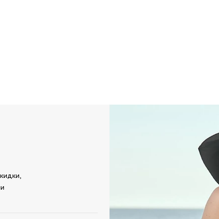
кидки,
ми