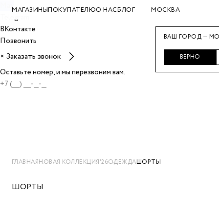
Max
МАГАЗИНЫ
ПОКУПАТЕЛЮ
О НАС
БЛОГ
МОСКВА
Telegram
ВКонтакте
ВАШ ГОРОД — МО
Позвонить
Заказать звонок
×
ВЕРНО
Оставьте номер, и мы перезвоним вам.
ГЛАВНАЯ
НОВАЯ КОЛЛЕКЦИЯ'26
ОДЕЖДА
ШОРТЫ
ШОРТЫ