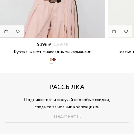
5 396 ₽
14 990 ₽
Куртка-жакет с накладными карманами
Платье-м
РАССЫЛКА
Подпишитесь и получайте особые скидки,
следите за новыми коллекциями