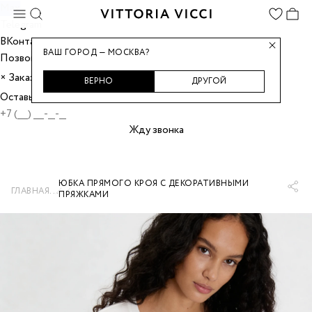
Max
Telegram
ВКонтакте
ВАШ ГОРОД — МОСКВА?
Позвонить
Заказать звонок
×
ВЕРНО
ДРУГОЙ
Оставьте номер, и мы перезвоним вам.
Жду звонка
ЮБКА ПРЯМОГО КРОЯ С ДЕКОРАТИВНЫМИ
...
ГЛАВНАЯ
ПРЯЖКАМИ