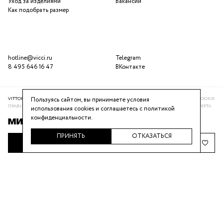
Уход за изделиями
Вакансии
Как подобрать размер
hotline@vicci.ru
Telegram
8 495 646 16 47
ВКонтакте
VITTORIA VICCI © 2016-2025
ПОЛИТИКА КОНФИДЕНЦИАЛЬНОСТИ
ИСПОЛЬЗОВАНИЕ COOKIE
Пользуясь сайтом, вы принимаете условия
ПРАВИЛА ПРОГРАММЫ ЛОЯЛЬНОСТИ
РЕКОМЕНДАТЕЛЬНАЯ СИСТЕМА
ПУБЛИЧНАЯ ОФЕРТА
использования cookies и соглашаетесь с
политикой
конфиденциальности
.
ПРИНЯТЬ
ОТКАЗАТЬСЯ
ДОБАВИТЬ В КОРЗИНУ