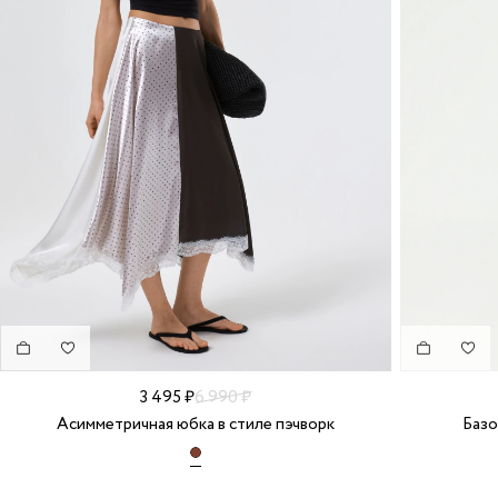
3 495 ₽
6 990 ₽
Асимметричная юбка в стиле пэчворк
Базо