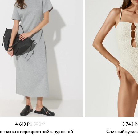
4 613 ₽
6 590 ₽
3 743 ₽
е-макси с перекрестной шнуровкой
Слитный купаль