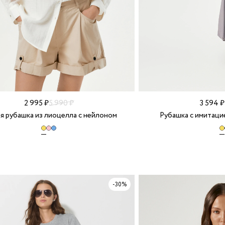
2 995 ₽
5 990 ₽
3 594 ₽
я рубашка из лиоцелла с нейлоном
Рубашка с имитаци
-30%