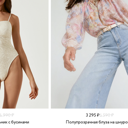
4 990 ₽
3 295 ₽
6 590 ₽
ник с бусинами
Полупрозрачная блуза на шнуро