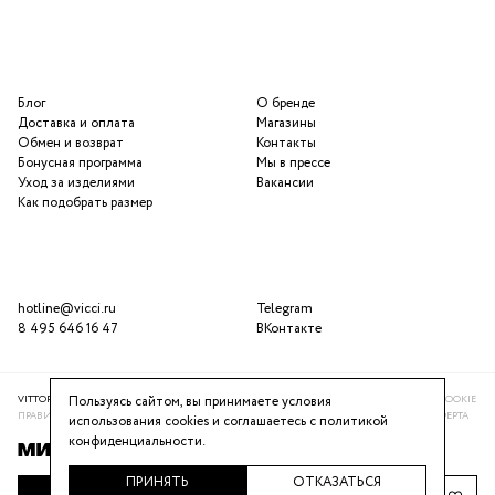
Блог
О бренде
Доставка и оплата
Магазины
Обмен и возврат
Контакты
Бонусная программа
Мы в прессе
Уход за изделиями
Вакансии
Как подобрать размер
hotline@vicci.ru
Telegram
8 495 646 16 47
ВКонтакте
Пользуясь сайтом, вы принимаете условия
VITTORIA VICCI © 2016-2025
ПОЛИТИКА КОНФИДЕНЦИАЛЬНОСТИ
ИСПОЛЬЗОВАНИЕ COOKIE
ПРАВИЛА ПРОГРАММЫ ЛОЯЛЬНОСТИ
РЕКОМЕНДАТЕЛЬНАЯ СИСТЕМА
ПУБЛИЧНАЯ ОФЕРТА
использования cookies и соглашаетесь с
политикой
конфиденциальности
.
ПРИНЯТЬ
ОТКАЗАТЬСЯ