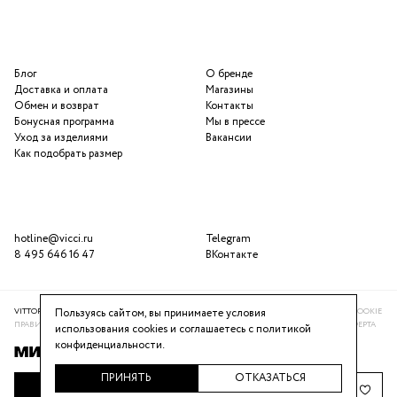
Блог
О бренде
Доставка и оплата
Магазины
Обмен и возврат
Контакты
Бонусная программа
Мы в прессе
Уход за изделиями
Вакансии
Как подобрать размер
hotline@vicci.ru
Telegram
8 495 646 16 47
ВКонтакте
Пользуясь сайтом, вы принимаете условия
VITTORIA VICCI © 2016-2025
ПОЛИТИКА КОНФИДЕНЦИАЛЬНОСТИ
ИСПОЛЬЗОВАНИЕ COOKIE
ПРАВИЛА ПРОГРАММЫ ЛОЯЛЬНОСТИ
РЕКОМЕНДАТЕЛЬНАЯ СИСТЕМА
ПУБЛИЧНАЯ ОФЕРТА
использования cookies и соглашаетесь с
политикой
конфиденциальности
.
ПРИНЯТЬ
ОТКАЗАТЬСЯ
ДОБАВИТЬ В КОРЗИНУ