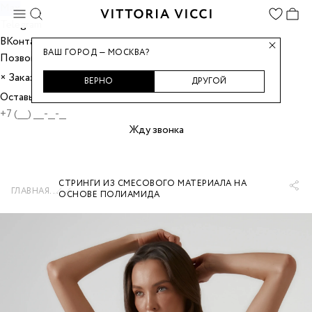
Max
Telegram
ВКонтакте
ВАШ ГОРОД — МОСКВА?
Позвонить
Заказать звонок
×
ВЕРНО
ДРУГОЙ
Оставьте номер, и мы перезвоним вам.
Жду звонка
СТРИНГИ ИЗ СМЕСОВОГО МАТЕРИАЛА НА
...
ГЛАВНАЯ
ОСНОВЕ ПОЛИАМИДА