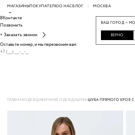
Max
МАГАЗИНЫ
ПОКУПАТЕЛЮ
О НАС
БЛОГ
МОСКВА
Telegram
ВКонтакте
ВАШ ГОРОД — МО
Позвонить
Заказать звонок
×
ВЕРНО
Оставьте номер, и мы перезвоним вам.
ГЛАВНАЯ
ОДЕЖДА
ВЕРХНЯЯ ОДЕЖДА
ШУБЫ
ШУБА ПРЯМОГО КРОЯ 