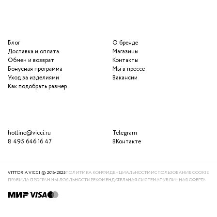
Блог
О бренде
Доставка и оплата
Магазины
Обмен и возврат
Контакты
Бонусная программа
Мы в прессе
Уход за изделиями
Вакансии
Как подобрать размер
hotline@vicci.ru
Telegram
8 495 646 16 47
ВКонтакте
VITTORIA VICCI © 2016-2025
ПОЛИТИКА КОНФИДЕНЦИАЛЬНОСТИ
ИСПОЛЬЗОВАНИЕ COOKIE
ПРАВИЛА ПРОГРАММЫ ЛОЯЛЬНОСТИ
РЕКОМЕНДАТЕЛЬНАЯ СИСТЕМА
ПУБЛИЧНАЯ ОФЕРТА