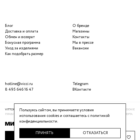
Блог
О бренде
Доставка и оплата
Магазины
Обмен и возврат
Контакты
Бонусная программа
Мы в прессе
Уход за изделиями
Вакансии
Как подобрать размер
hotline@vicci.ru
Telegram
8 495 646 16 47
ВКонтакте
Пользуясь сайтом, вы принимаете условия
VITTORIA VICCI © 2016-2025
ПОЛИТИКА КОНФИДЕНЦИАЛЬНОСТИ
ИСПОЛЬЗОВАНИЕ COOKIE
ПРАВИЛА ПРОГРАММЫ ЛОЯЛЬНОСТИ
РЕКОМЕНДАТЕЛЬНАЯ СИСТЕМА
ПУБЛИЧНАЯ ОФЕРТА
использования cookies и соглашаетесь с
политикой
конфиденциальности
.
ПРИНЯТЬ
ОТКАЗАТЬСЯ
НАПОМНИТЬ О ПОСТУПЛЕНИИ