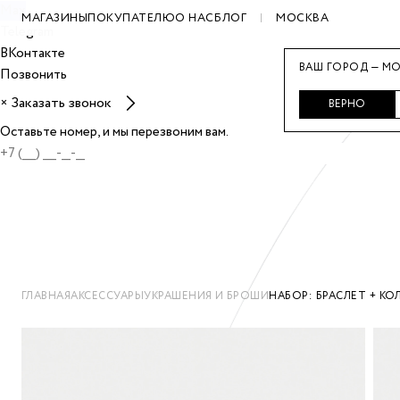
Max
МАГАЗИНЫ
ПОКУПАТЕЛЮ
О НАС
БЛОГ
МОСКВА
Telegram
ВКонтакте
ВАШ ГОРОД — МО
Позвонить
Заказать звонок
×
ВЕРНО
Оставьте номер, и мы перезвоним вам.
ГЛАВНАЯ
АКСЕССУАРЫ
УКРАШЕНИЯ И БРОШИ
НАБОР: БРАСЛЕТ + КОЛ