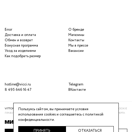
Блог
О бренде
Доставка и оплата
Магазины
Обмен и возврат
Контакты
Бонусная программа
Мы в прессе
Уход за изделиями
Вакансии
Как подобрать размер
hotline@vicci.ru
Telegram
8 495 646 16 47
ВКонтакте
VITTORIA VICCI © 2016-2025
ПОЛИТИКА КОНФИДЕНЦИАЛЬНОСТИ
ИСПОЛЬЗОВАНИЕ COOKIE
Пользуясь сайтом, вы принимаете условия
ПРАВИЛА ПРОГРАММЫ ЛОЯЛЬНОСТИ
РЕКОМЕНДАТЕЛЬНАЯ СИСТЕМА
ПУБЛИЧНАЯ ОФЕРТА
использования cookies и соглашаетесь с
политикой
конфиденциальности
.
ПРИНЯТЬ
ОТКАЗАТЬСЯ