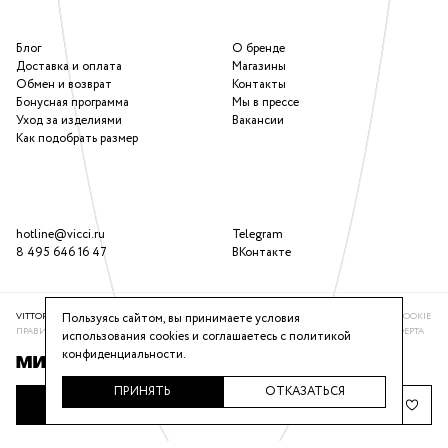
Блог
О бренде
Доставка и оплата
Магазины
Обмен и возврат
Контакты
Бонусная программа
Мы в прессе
Уход за изделиями
Вакансии
Как подобрать размер
hotline@vicci.ru
Telegram
8 495 646 16 47
ВКонтакте
Пользуясь сайтом, вы принимаете условия
VITTORIA VICCI © 2016-2025
ПОЛИТИКА КОНФИДЕНЦИАЛЬНОСТИ
ИСПОЛЬЗОВАНИЕ COOKIE
ПРАВИЛА ПРОГРАММЫ ЛОЯЛЬНОСТИ
РЕКОМЕНДАТЕЛЬНАЯ СИСТЕМА
ПУБЛИЧНАЯ ОФЕРТА
использования cookies и соглашаетесь с
политикой
конфиденциальности
.
ПРИНЯТЬ
ОТКАЗАТЬСЯ
ДОБАВИТЬ В КОРЗИНУ