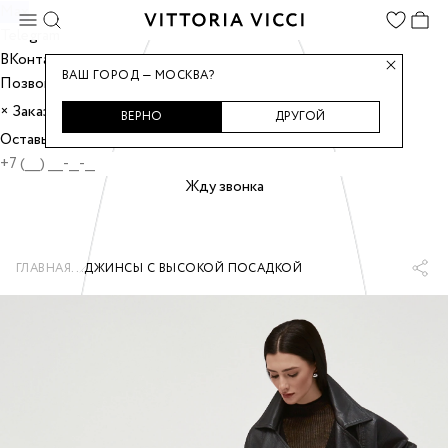
Max
Telegram
ВКонтакте
ВАШ ГОРОД — МОСКВА?
Позвонить
Заказать звонок
×
ВЕРНО
ДРУГОЙ
Оставьте номер, и мы перезвоним вам.
Жду звонка
...
ГЛАВНАЯ
ДЖИНСЫ С ВЫСОКОЙ ПОСАДКОЙ