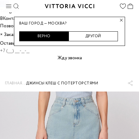
Max
Telegram
ВКонтакте
ВАШ ГОРОД — МОСКВА?
Позвонить
Заказать звонок
×
ВЕРНО
ДРУГОЙ
Оставьте номер, и мы перезвоним вам.
Жду звонка
...
ГЛАВНАЯ
ДЖИНСЫ КЛЕШ С ПОТЕРТОРСТЯМИ