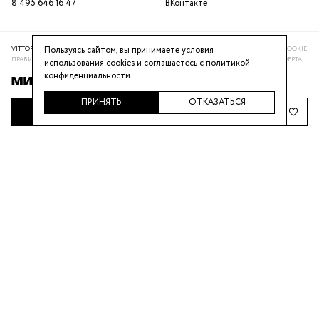
8 495 646 16 47
ВКонтакте
Пользуясь сайтом, вы принимаете условия
VITTORIA VICCI © 2016-2025
ПОЛИТИКА КОНФИДЕНЦИАЛЬНОСТИ
ИСПОЛЬЗОВАНИЕ COOKIE
ПРАВИЛА ПРОГРАММЫ ЛОЯЛЬНОСТИ
РЕКОМЕНДАТЕЛЬНАЯ СИСТЕМА
ПУБЛИЧНАЯ ОФЕРТА
использования cookies и соглашаетесь с
политикой
конфиденциальности
.
ПРИНЯТЬ
ОТКАЗАТЬСЯ
НАПОМНИТЬ О ПОСТУПЛЕНИИ