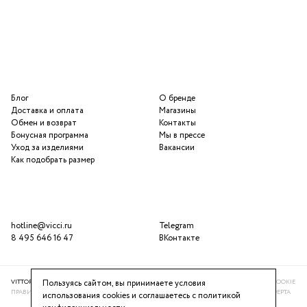
Блог
О бренде
Доставка и оплата
Магазины
Обмен и возврат
Контакты
Бонусная программа
Мы в прессе
Уход за изделиями
Вакансии
Как подобрать размер
hotline@vicci.ru
Telegram
8 495 646 16 47
ВКонтакте
VITTORIA VICCI © 2016-2025
ПОЛИТИКА КОНФИДЕНЦИАЛЬНОСТИ
ИСПОЛЬЗОВАНИЕ COOKIE
Пользуясь сайтом, вы принимаете условия
ПРАВИЛА ПРОГРАММЫ ЛОЯЛЬНОСТИ
РЕКОМЕНДАТЕЛЬНАЯ СИСТЕМА
ПУБЛИЧНАЯ ОФЕРТА
использования cookies и соглашаетесь с
политикой