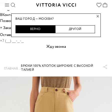
Max
Telegram
ВКонтакте
ВАШ ГОРОД — МОСКВА?
Позвонить
Заказать звонок
×
ВЕРНО
ДРУГОЙ
Оставьте номер, и мы перезвоним вам.
Жду звонка
БРЮКИ 100% ХЛОПОК ШИРОКИЕ С ВЫСОКОЙ
...
ГЛАВНАЯ
ТАЛИЕЙ