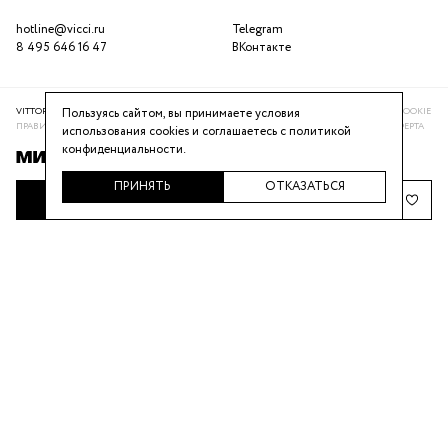
hotline@vicci.ru
Telegram
8 495 646 16 47
ВКонтакте
Пользуясь сайтом, вы принимаете условия
VITTORIA VICCI © 2016-2025
ПОЛИТИКА КОНФИДЕНЦИАЛЬНОСТИ
ИСПОЛЬЗОВАНИЕ COOKIE
ПРАВИЛА ПРОГРАММЫ ЛОЯЛЬНОСТИ
РЕКОМЕНДАТЕЛЬНАЯ СИСТЕМА
ПУБЛИЧНАЯ ОФЕРТА
использования cookies и соглашаетесь с
политикой
конфиденциальности
.
ПРИНЯТЬ
ОТКАЗАТЬСЯ
НАПОМНИТЬ О ПОСТУПЛЕНИИ