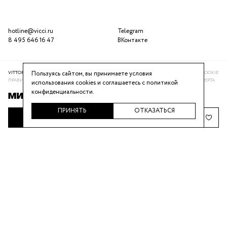
hotline@vicci.ru
Telegram
8 495 646 16 47
ВКонтакте
Пользуясь сайтом, вы принимаете условия
VITTORIA VICCI © 2016-2025
ПОЛИТИКА КОНФИДЕНЦИАЛЬНОСТИ
ИСПОЛЬЗОВАНИЕ COOKIE
ПРАВИЛА ПРОГРАММЫ ЛОЯЛЬНОСТИ
РЕКОМЕНДАТЕЛЬНАЯ СИСТЕМА
ПУБЛИЧНАЯ ОФЕРТА
использования cookies и соглашаетесь с
политикой
конфиденциальности
.
ПРИНЯТЬ
ОТКАЗАТЬСЯ
НАПОМНИТЬ О ПОСТУПЛЕНИИ