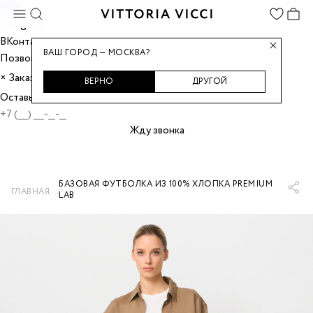
Max
Telegram
ВКонтакте
ВАШ ГОРОД — МОСКВА?
Позвонить
Заказать звонок
×
ВЕРНО
ДРУГОЙ
Оставьте номер, и мы перезвоним вам.
Жду звонка
БАЗОВАЯ ФУТБОЛКА ИЗ 100% ХЛОПКА PREMIUM
...
ГЛАВНАЯ
LAB