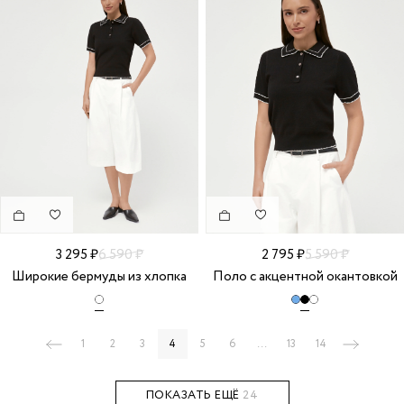
3 295 ₽
6 590 ₽
2 795 ₽
5 590 ₽
Широкие бермуды из хлопка
Поло с акцентной окантовкой
1
2
3
4
5
6
...
13
14
ПОКАЗАТЬ ЕЩЁ
24