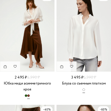
2 495 ₽
4 990 ₽
3 495 ₽
6 990 ₽
Юбка миди асимметричного
Блуза со съемным платком
кроя
-40%
-60%