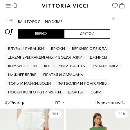
ГЛАВНАЯ
ОДЕЖДА
ВАШ ГОРОД — МОСКВА?
ОДЕЖДА
ВЕРНО
ДРУГОЙ
БЛУЗЫ И РУБАШКИ
БРЮКИ
ВЕРХНЯЯ ОДЕЖДА
ДЖЕМПЕРЫ, КАРДИГАНЫ И ВОДОЛАЗКИ
ДЖИНСЫ
КОМБИНЕЗОНЫ
КОСТЮМЫ И ЖАКЕТЫ
КУПАЛЬНИКИ
НИЖНЕЕ БЕЛЬЁ
ПЛАТЬЯ И САРАФАНЫ
ТОПЫ И МАЙКИ, БОДИ
ФУТБОЛКИ И ЛОНГСЛИВЫ
НОСКИ, КОЛГОТКИ И ЧУЛКИ
ШОРТЫ
ЮБКИ
Фильтр
По умолчанию
-50%
-30%