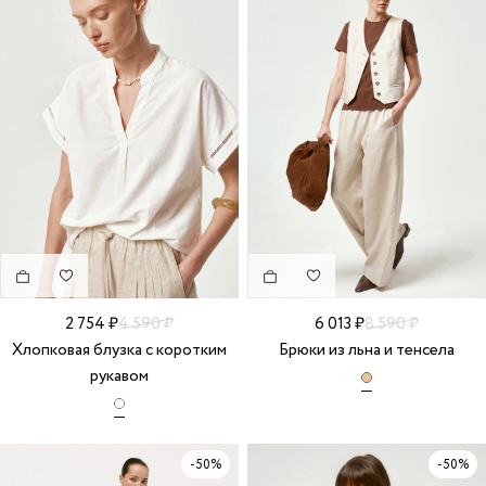
2 754 ₽
4 590 ₽
6 013 ₽
8 590 ₽
Хлопковая блузка с коротким
Брюки из льна и тенсела
рукавом
-50%
-50%