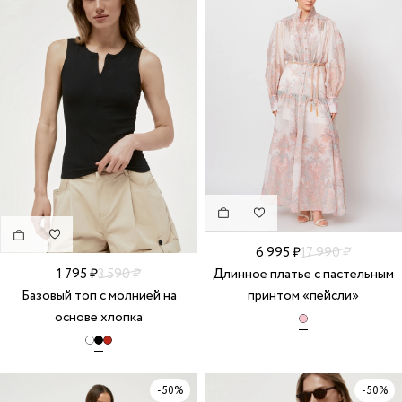
6 995 ₽
17 990 ₽
Длинное платье с пастельным
1 795 ₽
3 590 ₽
принтом «пейсли»
Базовый топ с молнией на
основе хлопка
-50%
-50%