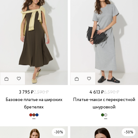
3 795 ₽
7 590 ₽
4 613 ₽
6 590 ₽
Базовое платье на широких
Платье-макси с перекрестной
бретелях
шнуровкой
-30%
-50%