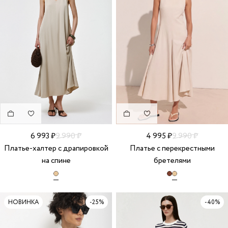
6 993 ₽
9 990 ₽
4 995 ₽
9 990 ₽
Платье-халтер с драпировкой
Платье с перекрестными
на спине
бретелями
НОВИНКА
-25%
-40%