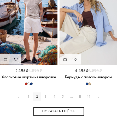
2 495 ₽
4 990 ₽
4 495 ₽
8 990 ₽
Хлопковые шорты на шнуровке
Бермуды с поясом-шнуром
1
2
3
4
5
...
13
14
ПОКАЗАТЬ ЕЩЁ
24