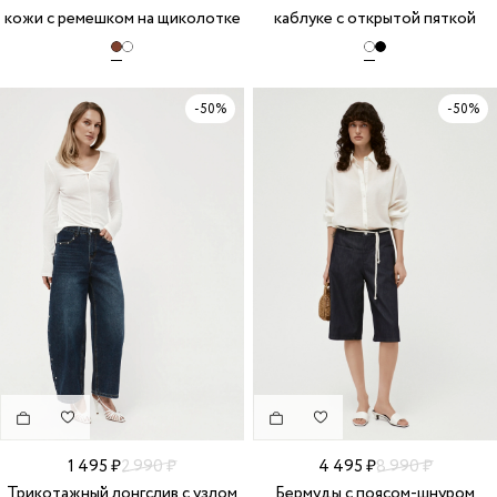
кожи с ремешком на щиколотке
каблуке с открытой пяткой
-50%
-50%
1 495 ₽
2 990 ₽
4 495 ₽
8 990 ₽
Трикотажный лонгслив с узлом
Бермуды с поясом-шнуром