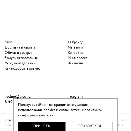
Блог
О бренде
Доставка и оплата
Магазины
Обмен и возврат
Контакты
Бонусная программа
Мы в прессе
Уход за изделиями
Вакансии
Как подобрать размер
hotline@vicci.ru
Telegram
8 495 646 16 47
ВКонтакте
Пользуясь сайтом, вы принимаете условия
использования cookies и соглашаетесь с
политикой
конфиденциальности
.
VITTORIA VICCI © 2016-2025
ПОЛИТИКА КОНФИДЕНЦИАЛЬНОСТИ
ИСПОЛЬЗОВАНИЕ COOKIE
ПРАВИЛА ПРОГРАММЫ ЛОЯЛЬНОСТИ
РЕКОМЕНДАТЕЛЬНАЯ СИСТЕМА
ПУБЛИЧНАЯ ОФЕРТА
ПРИНЯТЬ
ОТКАЗАТЬСЯ