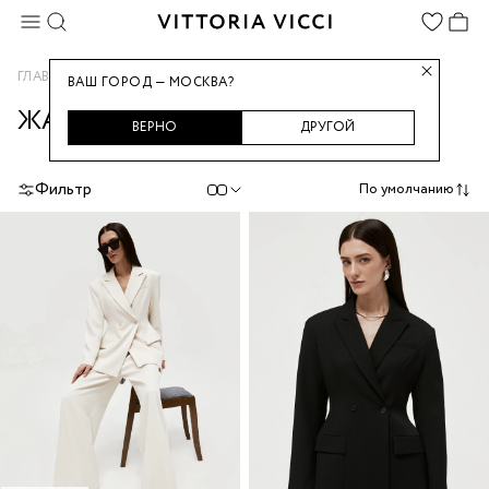
...
ГЛАВНАЯ
ЖАКЕТЫ И ПИДЖАКИ
ВАШ ГОРОД — МОСКВА?
ЖАКЕТЫ И ПИДЖАКИ
ВЕРНО
ДРУГОЙ
Фильтр
По умолчанию