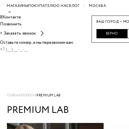
Max
МАГАЗИНЫ
ПОКУПАТЕЛЮ
О НАС
БЛОГ
МОСКВА
Telegram
ВКонтакте
ВАШ ГОРОД — МО
Позвонить
Заказать звонок
×
ВЕРНО
Оставьте номер, и мы перезвоним вам.
ГЛАВНАЯ
ЛУКБУК
PREMIUM LAB
PREMIUM LAB