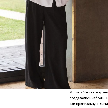
Vittoria Vicci возвра
создавались небольши
вам премиальную лим