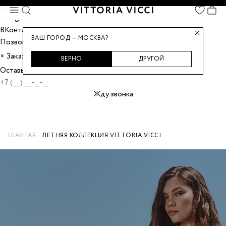
Max
Telegram
ВКонтакте
ВАШ ГОРОД — МОСКВА?
Позвонить
Заказать звонок
×
ВЕРНО
ДРУГОЙ
Оставьте номер, и мы перезвоним вам.
Жду звонка
...
ГЛАВНАЯ
ЛЕТНЯЯ КОЛЛЕКЦИЯ VITTORIA VICCI