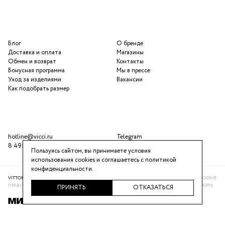
Блог
О бренде
Доставка и оплата
Магазины
Обмен и возврат
Контакты
Бонусная программа
Мы в прессе
Уход за изделиями
Вакансии
Как подобрать размер
hotline@vicci.ru
Telegram
8 495 646 16 47
ВКонтакте
Пользуясь сайтом, вы принимаете условия
использования cookies и соглашаетесь с
политикой
конфиденциальности
.
VITTORIA VICCI © 2016-2025
ПОЛИТИКА КОНФИДЕНЦИАЛЬНОСТИ
ИСПОЛЬЗОВАНИЕ COOKIE
ПРАВИЛА ПРОГРАММЫ ЛОЯЛЬНОСТИ
РЕКОМЕНДАТЕЛЬНАЯ СИСТЕМА
ПУБЛИЧНАЯ ОФЕРТА
ПРИНЯТЬ
ОТКАЗАТЬСЯ